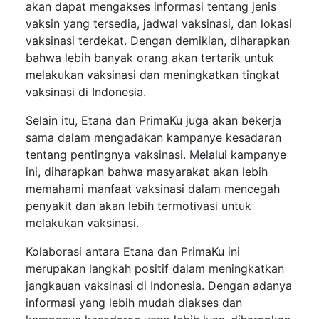
akan dapat mengakses informasi tentang jenis
vaksin yang tersedia, jadwal vaksinasi, dan lokasi
vaksinasi terdekat. Dengan demikian, diharapkan
bahwa lebih banyak orang akan tertarik untuk
melakukan vaksinasi dan meningkatkan tingkat
vaksinasi di Indonesia.
Selain itu, Etana dan PrimaKu juga akan bekerja
sama dalam mengadakan kampanye kesadaran
tentang pentingnya vaksinasi. Melalui kampanye
ini, diharapkan bahwa masyarakat akan lebih
memahami manfaat vaksinasi dalam mencegah
penyakit dan akan lebih termotivasi untuk
melakukan vaksinasi.
Kolaborasi antara Etana dan PrimaKu ini
merupakan langkah positif dalam meningkatkan
jangkauan vaksinasi di Indonesia. Dengan adanya
informasi yang lebih mudah diakses dan