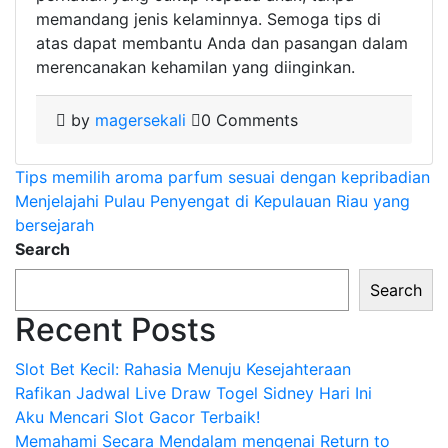
memandang jenis kelaminnya. Semoga tips di
atas dapat membantu Anda dan pasangan dalam
merencanakan kehamilan yang diinginkan.
by
magersekali
0 Comments
Post
Tips memilih aroma parfum sesuai dengan kepribadian
Menjelajahi Pulau Penyengat di Kepulauan Riau yang
navigation
bersejarah
Search
Search
Recent Posts
Slot Bet Kecil: Rahasia Menuju Kesejahteraan
Rafikan Jadwal Live Draw Togel Sidney Hari Ini
Aku Mencari Slot Gacor Terbaik!
Memahami Secara Mendalam mengenai Return to