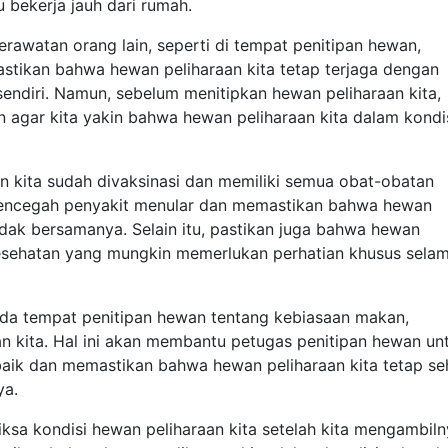
u bekerja jauh dari rumah.
awatan orang lain, seperti di tempat penitipan hewan,
stikan bahwa hewan peliharaan kita tetap terjaga dengan
sendiri. Namun, sebelum menitipkan hewan peliharaan kita,
n agar kita yakin bahwa hewan peliharaan kita dalam kondi
n kita sudah divaksinasi dan memiliki semua obat-obatan
 mencegah penyakit menular dan memastikan bahwa hewan
tidak bersamanya. Selain itu, pastikan juga bahwa hewan
 kesehatan yang mungkin memerlukan perhatian khusus sela
pada tempat penitipan hewan tentang kebiasaan makan,
n kita. Hal ini akan membantu petugas penitipan hewan un
aik dan memastikan bahwa hewan peliharaan kita tetap se
ya.
iksa kondisi hewan peliharaan kita setelah kita mengambil