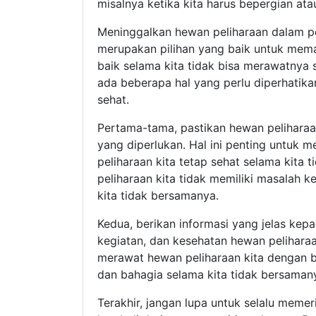
misalnya ketika kita harus bepergian ata
Meninggalkan hewan peliharaan dalam per
merupakan pilihan yang baik untuk mema
baik selama kita tidak bisa merawatnya 
ada beberapa hal yang perlu diperhatika
sehat.
Pertama-tama, pastikan hewan peliharaa
yang diperlukan. Hal ini penting untuk
peliharaan kita tetap sehat selama kita 
peliharaan kita tidak memiliki masalah
kita tidak bersamanya.
Kedua, berikan informasi yang jelas ke
kegiatan, dan kesehatan hewan peliharaa
merawat hewan peliharaan kita dengan b
dan bahagia selama kita tidak bersaman
Terakhir, jangan lupa untuk selalu memer